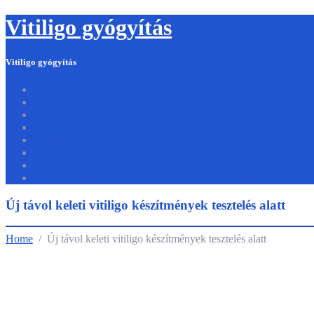
Vitiligo gyógyítás
Vitiligo gyógyítás
A koronavírus, COVID–19-pandémia és a vitiligo
A vitiligo gyógyítása
A vitiligo gyógyításának és kezelésének módozatai
A vitiligo kezelése
A vitiligo természetéről és kialakulásáról
Kortikoszteroidok
Pigmenthiány
Új távol keleti vitiligo készítmények tesztelés alatt
Új távol keleti vitiligo készítmények tesztelés alatt
Home
/ Új távol keleti vitiligo készítmények tesztelés alatt