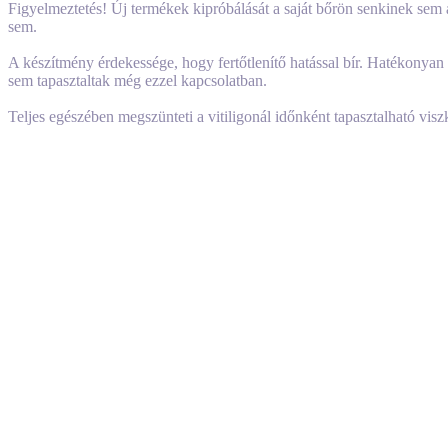
Figyelmeztetés! Új termékek kipróbálását a saját bőrön senkinek se
sem.
A készítmény érdekessége, hogy fertőtlenítő hatással bír. Hatékonyan g
sem tapasztaltak még ezzel kapcsolatban.
Teljes egészében megszünteti a vitiligonál időnként tapasztalható visz
Az ajánlás napi két, háromszori kenés, amit nem tartottunk be, csak eg
Nyílván, ha többször lett volna kenve naponta az érintett terület, akk
és mindennapos kenésre.
Ajánlatos tovább erősen, hogy az érintett területet naponta 2-5 percig
A további adatok az alapján a kenőcsben többek között megtalálhatók a
A használat élményét tekintve nagyon kellemes illata van a terméknek
előforduló gyógynövény is van benne.
Próbáltuk kideríteni a benne található további anyagok mibenlétét pus