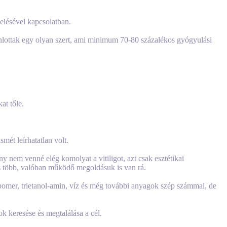
elésével kapcsolatban.
ánlottak egy olyan szert, ami minimum 70-80 százalékos gyógyulási
at tőle.
mét leírhatatlan volt.
ny nem venné elég komolyat a vitiligot, azt csak esztétikai
és több, valóban működő megoldásuk is van rá.
arbomer, trietanol-amin, víz és még további anyagok szép számmal, de
 keresése és megtalálása a cél.