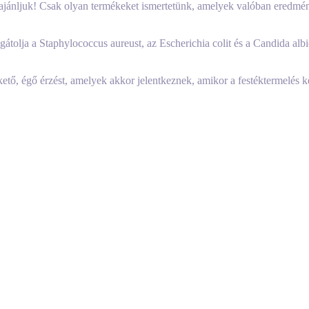
m ajánljuk! Csak olyan termékeket ismertetünk, amelyek valóban eredm
átolja a Staphylococcus aureust, az Escherichia colit és a Candida albic
kető, égő érzést, amelyek akkor jelentkeznek, amikor a festéktermelés ke
yszer lett kenve a vitiligos terület, de ennek ellenére egyértelmű a mar
or valószínűleg gyorsabban gyógyul. A továbbiakban áttérünk a gyógyulás
 napoztassuk, a gyógyulás érdekében. Ezt nem tettük, mivel a teszt ideje 
z alábbi anyagok is: ecetsavgáz, glicerin, propilénglikol, karbomer, tr
. Nagyon ismerős illatot érezni benne, de nem sikerült még beazonosítan
zta kíváncsiságból, de a cikk közlése során nem érkezett még válasz er