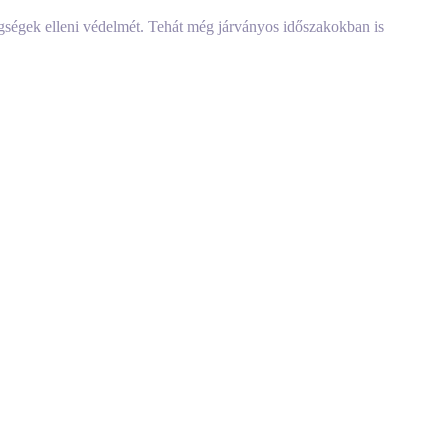
egségek elleni védelmét. Tehát még járványos időszakokban is
ndszer túlreagálásából erednek ezen koronavírussal szemben, amely a
itiligo gyógyszereket szed és továbbra is aggódik amiatt, hogy ez
ása érdekében a világjárvány idején.:
 inkább az emberekkel, ahelyett, hogy személyesen lennének együtt.
 és tárgyait.