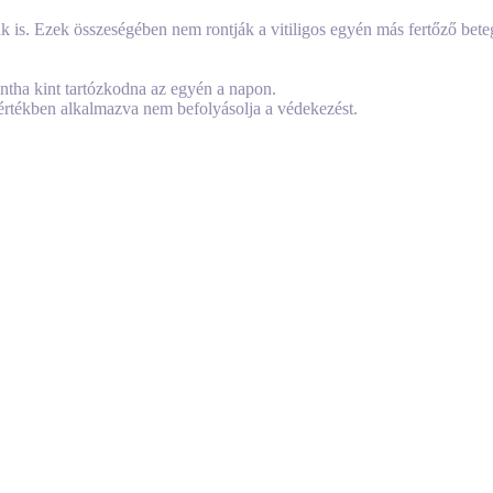
k is. Ezek összeségében nem rontják a vitiligos egyén más fertőző bet
tha kint tartózkodna az egyén a napon.
mértékben alkalmazva nem befolyásolja a védekezést.
k kezelésére, mivel úgy tűnik, hogy a legsúlyosabb tünetek az immunre
hetnek, akik valamilyen módon megfertőződtek.
COVID-19, azaz a koronavírus megbetegedésre, ha vitiligo-ja van. Ha v
juk, kérjük, tegye meg az Ön részét a vírus terjedésének megakadályoz
oportokban. Telefonon vagy videokonferencián keresztül találkozzanak
l való érintkezést és rendszeresen mossa és fertőtleníti a kezét, ruháját