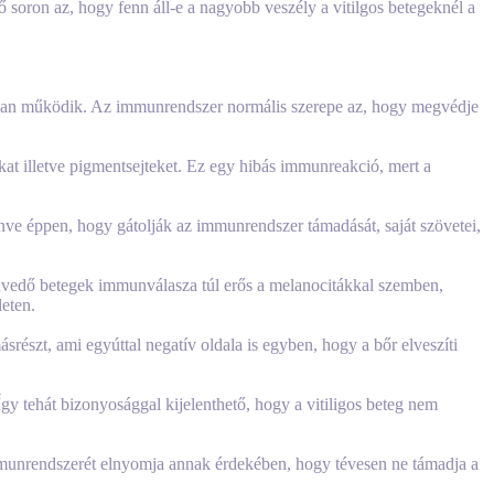
soron az, hogy fenn áll-e a nagyobb veszély a vitilgos betegeknél a
ibásan működik. Az immunrendszer normális szerepe az, hogy megvédje
at illetve pigmentsejteket. Ez egy hibás immunreakció, mert a
ve éppen, hogy gátolják az immunrendszer támadását, saját szövetei,
nvedő betegek immunválasza túl erős a melanocitákkal szemben,
leten.
észt, ami egyúttal negatív oldala is egyben, hogy a bőr elveszíti
y tehát bizonyosággal kijelenthető, hogy a vitiligos beteg nem
 immunrendszerét elnyomja annak érdekében, hogy tévesen ne támadja a