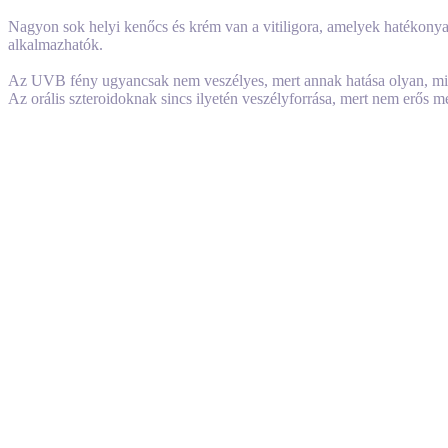
Nagyon sok helyi kenőcs és krém van a vitiligora, amelyek hatékonya
alkalmazhatók.
Az UVB fény ugyancsak nem veszélyes, mert annak hatása olyan, min
Az orális szteroidoknak sincs ilyetén veszélyforrása, mert nem erős 
Egyes orvosok JAK-gátlókat használnak súlyos koronavírus fertőzése
tüdőt károsítja. Tehát ezek a gyógyszerek még azok számára is segít
Összefoglalva: a legtöbb esetben Önnek nincs nagyobb a kockázata a 
befolyásolhatja Önt, beszéljen orvosával. És ahogy mindenkinek mond
Mossanak alaposan és rendszerese kezet. Ne gyűljenek össze nagy cs
Három dolog befolyásolja alapvetően a vírus terjedését:
hány ember fertőződött meg a koronavírussal,
hány ember érintkezik minden nap, és
milyen gyorsan terjed a vírus.
Ezen változók közül kettőt befolyásolhat, ha korlátozza a másokka