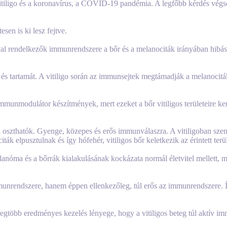
tiligo és a koronavírus, a COVID-19 pandémia. A legfőbb kérdés végső 
sen is ki lesz fejtve.
igóval rendelkezők immunrendszere a bőr és a melanociták irányában h
és tartamát. A vitiligo során az immunsejtek megtámadják a melanociták
nmodulátor készítmények, mert ezeket a bőr vitiligos területeire ken
oszthatók. Gyenge, közepes és erős immunválaszra. A vitiligoban sze
 elpusztulnak és így hófehér, vitiligos bőr keletkezik az érintett terü
óma és a bőrrák kialakulásának kockázata normál életvitel mellett, másr
munrendszere, hanem éppen ellenkezőleg, túl erős az immunrendszere. Íg
 legtöbb eredményes kezelés lényege, hogy a vitiligos beteg túl aktív