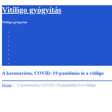
Vitiligo gyógyítás
Vitiligo gyógyítás
A koronavírus, COVID–19-pandémia és a vitiligo
A vitiligo gyógyítása
A vitiligo gyógyításának és kezelésének módozatai
A vitiligo kezelése
A vitiligo természetéről és kialakulásáról
Kortikoszteroidok
Pigmenthiány
Új távol keleti vitiligo készítmények tesztelés alatt
A koronavírus, COVID–19-pandémia és a vitiligo
Home
/ A koronavírus, COVID–19-pandémia és a vitiligo