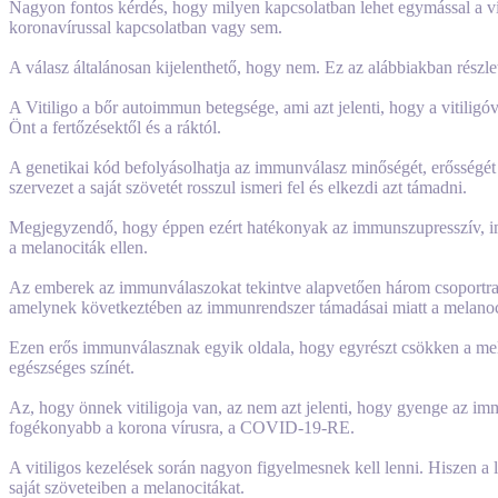
Nagyon fontos kérdés, hogy milyen kapcsolatban lehet egymással a vi
koronavírussal kapcsolatban vagy sem.
A válasz általánosan kijelenthető, hogy nem. Ez az alábbiakban részlete
A Vitiligo a bőr autoimmun betegsége, ami azt jelenti, hogy a vitil
Önt a fertőzésektől és a ráktól.
A genetikai kód befolyásolhatja az immunválasz minőségét, erősségét 
szervezet a saját szövetét rosszul ismeri fel és elkezdi azt támadni.
Megjegyzendő, hogy éppen ezért hatékonyak az immunszupresszív, immu
a melanociták ellen.
Az emberek az immunválaszokat tekintve alapvetően három csoportra 
amelynek következtében az immunrendszer támadásai miatt a melanociták
Ezen erős immunválasznak egyik oldala, hogy egyrészt csökken a melan
egészséges színét.
Az, hogy önnek vitiligoja van, az nem azt jelenti, hogy gyenge az im
fogékonyabb a korona vírusra, a COVID-19-RE.
A vitiligos kezelések során nagyon figyelmesnek kell lenni. Hiszen a
saját szöveteiben a melanocitákat.