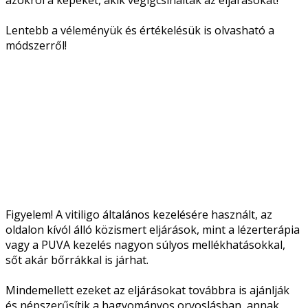
Lentebb a véleményük és értékelésük is olvasható a
módszerről!
Figyelem! A vitiligo általános kezelésére használt, az
oldalon kívól álló közismert eljárások, mint a lézerterápia
vagy a PUVA kezelés nagyon súlyos mellékhatásokkal,
sőt akár bőrrákkal is járhat.
Mindemellett ezeket az eljárásokat továbbra is ajánlják
és népszerűsítik a hagyományos orvoslásban, annak