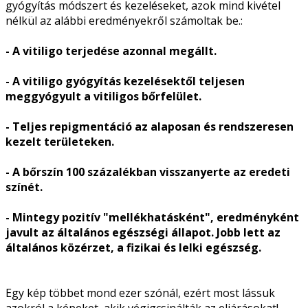
gyógyítás módszert és kezeléseket, azok mind kivétel
nélkül az alábbi eredményekről számoltak be.:
- A vitiligo terjedése azonnal megállt.
- A vitiligo gyógyítás kezelésektől teljesen
meggyógyult a vitiligos bőrfelület.
- Teljes repigmentáció az alaposan és rendszeresen
kezelt területeken.
- A bőrszín 100 százalékban visszanyerte az eredeti
színét.
- Mintegy pozitív "mellékhatásként", eredményként
javult az általános egészségi állapot. Jobb lett az
általános közérzet, a fizikai és lelki egészség.
Egy kép többet mond ezer szónál, ezért most lássuk
azokról a képeket, akik végigcsinálták az eljárásokat!