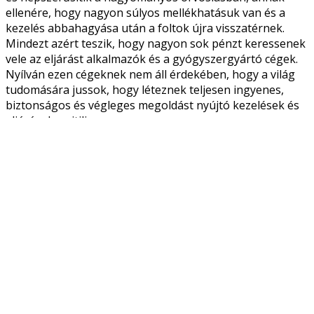
ellenére, hogy nagyon súlyos mellékhatásuk van és a
kezelés abbahagyása után a foltok újra visszatérnek.
Mindezt azért teszik, hogy nagyon sok pénzt keressenek
vele az eljárást alkalmazók és a gyógyszergyártó cégek.
Nyílván ezen cégeknek nem áll érdekében, hogy a világ
tudomására jussok, hogy léteznek teljesen ingyenes,
biztonságos és végleges megoldást nyújtó kezelések és
eljárások a vitiligora.
A drága vitiligós műtétek és eljárások egyáltalán nem
szükségesek.
Figyelem! E hatalmas és titkos vitiligo gyógyítás titkok
már nagyon sok embernek segítettek abban, hogy
lényegében ingyen, de sok kitartást, türelmet és
erőfeszítést igénylő kezeléssel végérvényesen
megszüntesse a vitiligoját.
Gyógyítsa meg természetesen, teljesen biztonságosan és
tartósan, de leginkább véglegesen a vititiligoját. Adjon